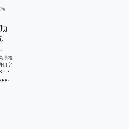
動
院
-
福島県福
野目字
３−７
556-