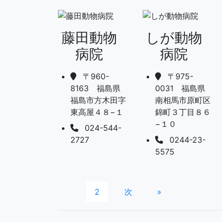
藤田動物
しが動物
病院
病院
〒960-
〒975-
8163 福島県
0031 福島県
福島市方木田字
南相馬市原町区
東高屋４８−１
錦町３丁目８６
−１０
024-544-
2727
0244-23-
5575
1
2
次
»