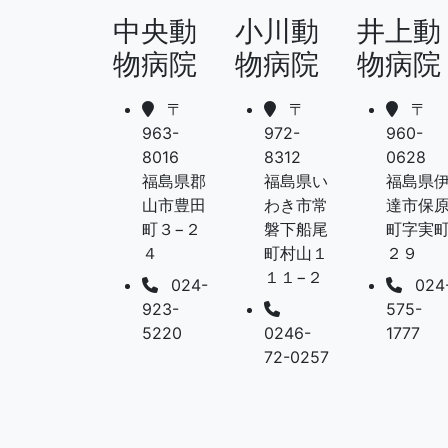
中央動
小川動
井上動
物病院
物病院
物病院
〒
〒
〒
963-
972-
960-
8016
8312
0628
福島県郡
福島県い
福島県
山市豊田
わき市常
達市保
町３−２
磐下船尾
町字実
４
町村山１
２９
１１−２
024-
024
923-
575-
5220
0246-
1777
72-0257