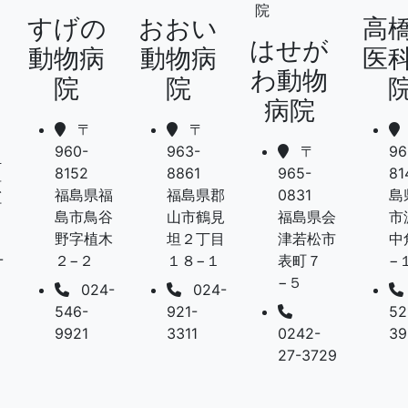
すげの
おおい
高
はせが
動物病
動物病
医
わ動物
院
院
病院
〒
〒
960-
963-
〒
96
伊
8152
8861
965-
8
原
福島県福
福島県郡
0831
島
町
島市鳥谷
山市鶴見
福島県会
市
野字植木
坦２丁目
津若松市
中
-
２−２
１８−１
表町７
−
−５
024-
024-
546-
921-
52
9921
3311
0242-
39
27-3729