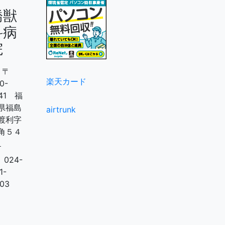
橋獣
科病
院
〒
楽天カード
0-
141 福
県福島
airtrunk
渡利字
角５４
１
024-
1-
03