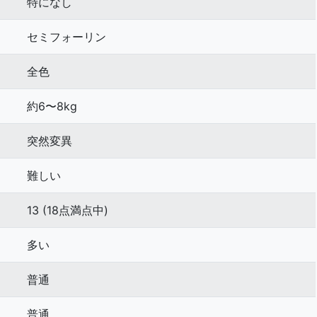
特になし
セミフォーリン
全色
約6〜8kg
突然変異
難しい
13 (18点満点中)
多い
普通
普通