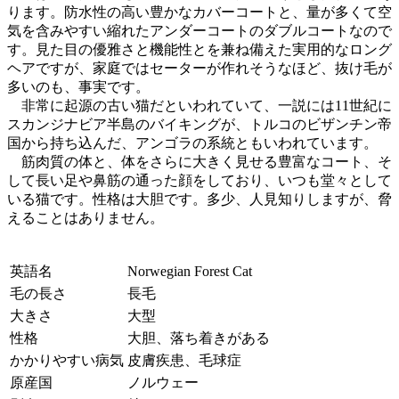
ります。防水性の高い豊かなカバーコートと、量が多くて空
気を含みやすい縮れたアンダーコートのダブルコートなので
す。見た目の優雅さと機能性とを兼ね備えた実用的なロング
ヘアですが、家庭ではセーターが作れそうなほど、抜け毛が
多いのも、事実です。
非常に起源の古い猫だといわれていて、一説には11世紀に
スカンジナビア半島のバイキングが、トルコのビザンチン帝
国から持ち込んだ、アンゴラの系統ともいわれています。
筋肉質の体と、体をさらに大きく見せる豊富なコート、そ
して長い足や鼻筋の通った顔をしており、いつも堂々として
いる猫です。性格は大胆です。多少、人見知りしますが、脅
えることはありません。
英語名
Norwegian Forest Cat
毛の長さ
長毛
大きさ
大型
性格
大胆、落ち着きがある
かかりやすい病気
皮膚疾患、毛球症
原産国
ノルウェー