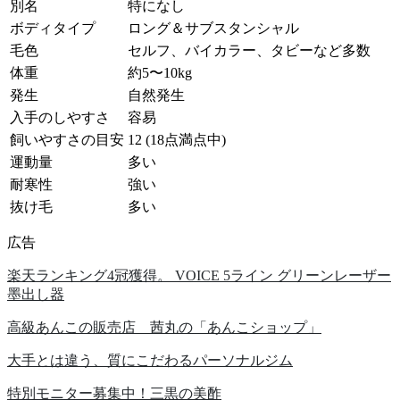
別名
特になし
ボディタイプ
ロング＆サブスタンシャル
毛色
セルフ、バイカラー、タビーなど多数
体重
約5〜10kg
発生
自然発生
入手のしやすさ
容易
飼いやすさの目安
12 (18点満点中)
運動量
多い
耐寒性
強い
抜け毛
多い
広告
楽天ランキング4冠獲得。 VOICE 5ライン グリーンレーザー
墨出し器
高級あんこの販売店 茜丸の「あんこショップ」
大手とは違う、質にこだわるパーソナルジム
特別モニター募集中！三黒の美酢